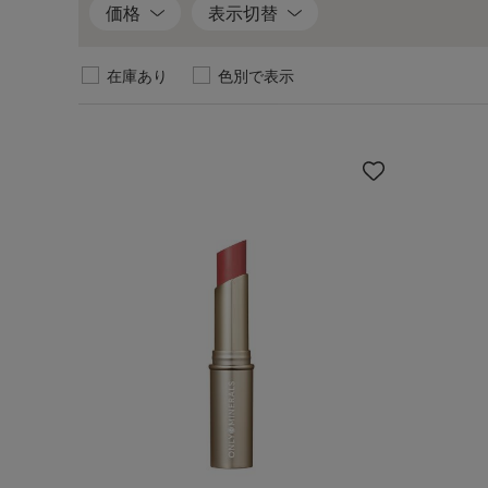
イ
価格
表示切替
テ
ム
在庫あり
色別で表示
を
見
る