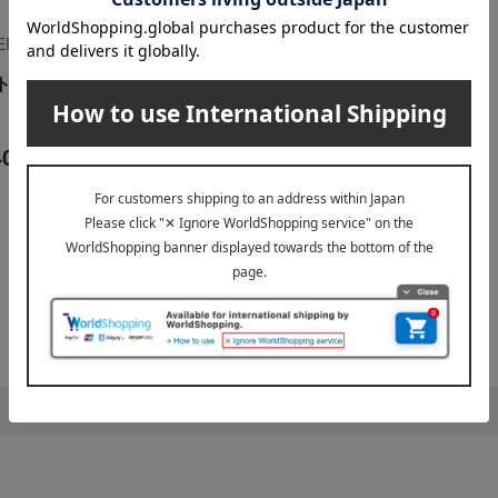
INERALS（オンリーミネラル）
トリートメントグロス
40
円
1
2件 (1/1ページ）