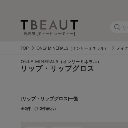
高島屋 [ティービューティー]
TOP
ONLY MINERALS（オンリーミネラル）
メイ
カ
ONLY MINERALS（オンリーミネラル）
テ
リップ・リップグロス
ゴ
リ
[リップ・リップグロス]一覧
す
べ
全2件
（1-2件表示）
て
の
ア