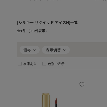
テ
メイクアップベース
リムーバー
アイ
ム
を
見
[シルキー リクイッド アイズN]一覧
る
全1件
（1-1件表示）
価格
表示切替
在庫あり
色別で表示