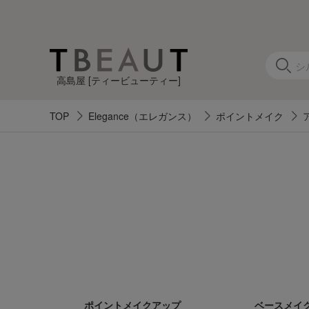
高島屋 [ティービューティー]
TOP
Elegance（エレガンス）
ポイントメイク
カ
テ
ゴ
リ
す
べ
て
の
ア
ポイントメイクアップ
ベースメイ
イ