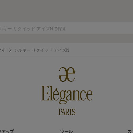
アイ
シルキー リクイッド アイズN
クアップ
ツール
ス