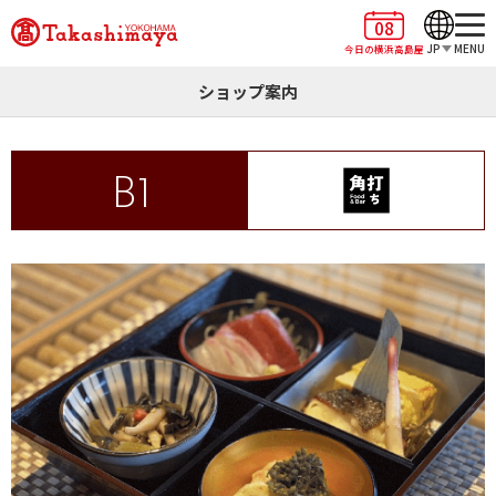
08
JP
MENU
今日の横浜高島屋
ショップ案内
B1