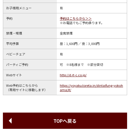
お子様用メニュー
有
予約
予約はこちらから＞＞
※お電話でもご予約承ります。
禁煙・喫煙
全席禁煙
平均予算
昼：1,600円 ／ 夜：3,000円
ベビーチェア
有
パーティご予約
可 ※8名様まで ※部分貸切
Webサイト
http://d.rt-c.co.jp/
Web予約はこちらから
https://yoyaku.toreta.in/dintaifung-yokoh
（専用サイトに移動します）
ama/#/
TOPへ戻る