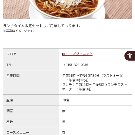
ランチタイム限定セットもご用意しております。
※写真はイメージです。
フロア
8F ローズダイニング
TEL
（045）321-0036
営業時間
午前11時～午後10時30分（ラストオーダ
ー：午後9時30分）
ランチ：午前11時～午後5時（ランチラスト
オーダー：午後5時）
座席
78席
個室
無
座敷
無
コースメニュー
有