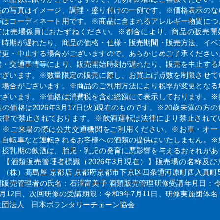
品の写真はイメージ、調理・盛り付けの一例です。※価格表示のな
等はコーディネート用です。※商品に含まれるアレルギー物質につ
ては売場係員におたずねください。※都合により、商品の販売開
・時期が遅れたり、商品の価格・仕様・販売期間・販売方法、イベ
変更・中止する場合がございますので、あらかじめご了承ください
候・交通事情等により、販売開始時刻が遅れたり、販売を中止する
ございます。※数量限定の販売に際し、お買上げ点数を制限させて
く場合がございます。※商品のご利用方法により税率が変更となる
ございます。※価格は消費税を含む総額にて表示しております。※
品の価格は2026年3月17日(火)現在のものです。※20歳未満の方の
法律で禁止されております。※飲酒運転は法律により禁止されて
。※ご来場の際は公共交通機関をご利用ください。※お車・オー
・自転車など運転されるお客様への酒類の提供はいたしません。※
・授乳期の飲酒は、胎児・乳児の発育に悪影響を与えるおそれがあ
。【酒類販売管理者標識（2026年3月現在）】販売場の名称及び
：（株）髙島屋 京都店 京都府京都市下京区四条通河原町西入真町5
類販売管理者の氏名：石澤富美子 酒類販売管理研修受講年月日：令
7月12日、次回研修の受講期限：令和9年7月11日、研修実施団体名
社団法人 日本ボランタリーチェーン協会