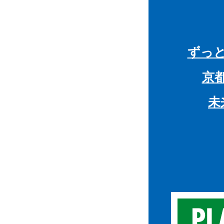
ずっ
京
未