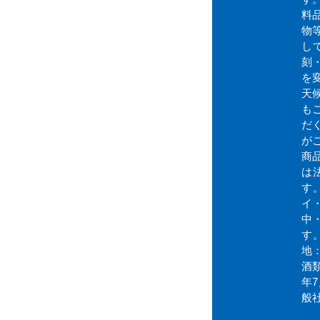
料
物
し
刻
を
天
も
だ
が
商
は
す
イ
中
す
地
酒
年
般