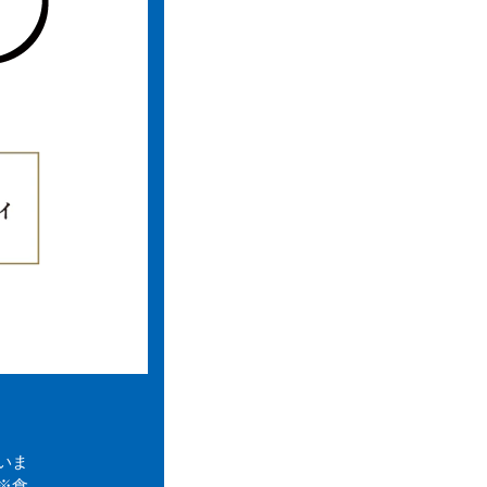
いま
※食