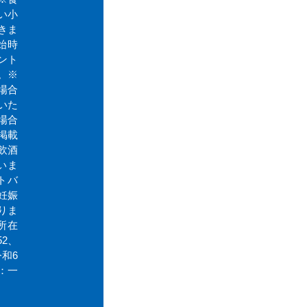
い小
きま
始時
ント
。※
場合
いた
場合
掲載
飲酒
いま
トバ
妊娠
りま
所在
2、
和6
：一