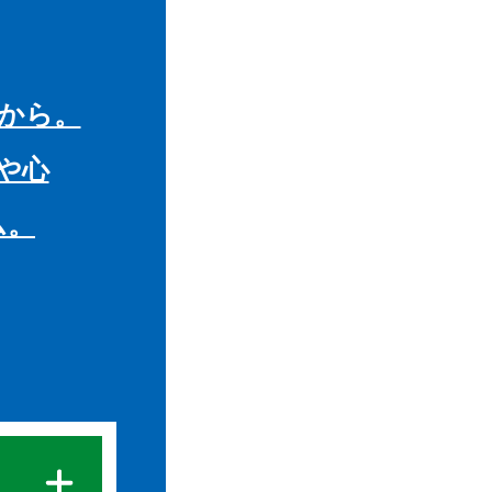
から。
や心
ム。