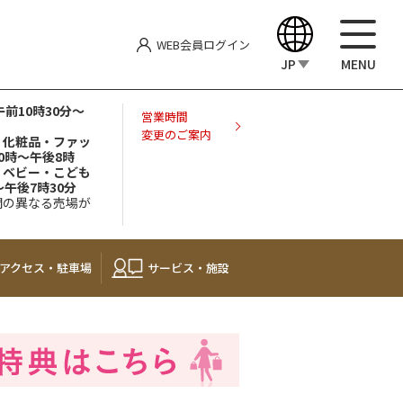
WEB会員
ログイン
JP
MENU
前10時30分～
English
営業時間
変更のご案内
屋 化粧品・ファッ
0時～午後8時
中文（繁體）
屋 ベビー・こども
～午後7時30分
間の異なる売場が
中文（简体）
한국어
アクセス・
駐車場
サービス・施設
Japanese