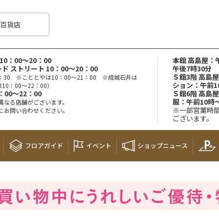
百貨店
0：00～20：00
本館 高島屋：午
ド ストリート 10：00～20：00
午後7時30分
Ｓ館3階 高島
：30 ※こととやは10：00～21：00 ※成城石井は
ション：午前1
10：00～22：00）
00～22：00
Ｓ館6階 高島
服：午前10時
異なる店舗がございます。
※一部営業時
にお問い合わせください。
ございます。
フロア
ガイド
イベント
ショップ
ニュース