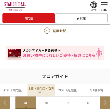
JP
MENU
専門店
百貨店
English
営業時間
中文（繁體）
中文（简体）
한국어
Japanese
フロアガイド
S館（専門店・百貨
新館（専門店）
本館（高島屋）
第1駐車場
店）
4F
5F
6F
7F
8F