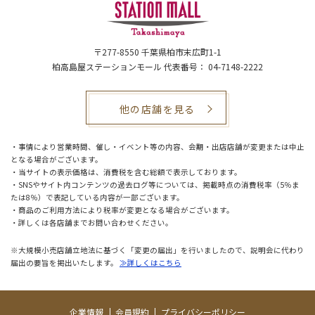
〒277-8550
千葉県柏市末広町1-1
柏高島屋ステーションモール 代表番号： 04-7148-2222
他の店舗を見る
・事情により営業時間、催し・イベント等の内容、会期・出店店舗が変更または中止
となる場合がございます。
・当サイトの表示価格は、消費税を含む総額で表示しております。
・SNSやサイト内コンテンツの過去ログ等については、掲載時点の消費税率（5％ま
たは8％）で表記している内容が一部ございます。
・商品のご利用方法により税率が変更となる場合がございます。
・詳しくは各店舗までお問い合わせください。
※大規模小売店舗立地法に基づく「変更の届出」を行いましたので、説明会に代わり
届出の要旨を掲出いたします。
≫詳しくはこちら
企業情報
会員規約
プライバシーポリシー