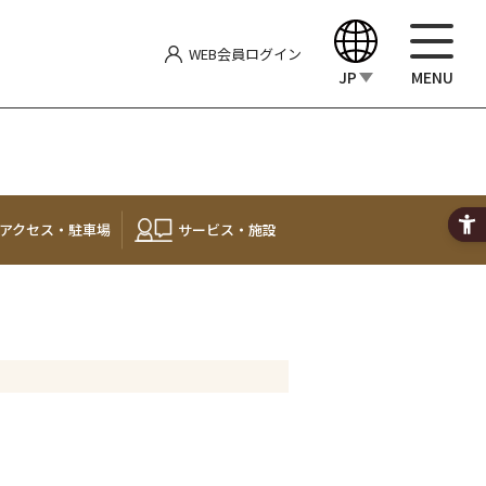
WEB会員
ログイン
JP
MENU
English
中文（繁體）
アクセス・
駐車場
サービス・施設
中文（简体）
한국어
Japanese