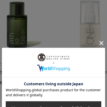
a（アスレティア）
MiMC（エムアイエムシー）
ヘアオイル
ONE ワン・セコンド マ
00
3,960
円
税込
円