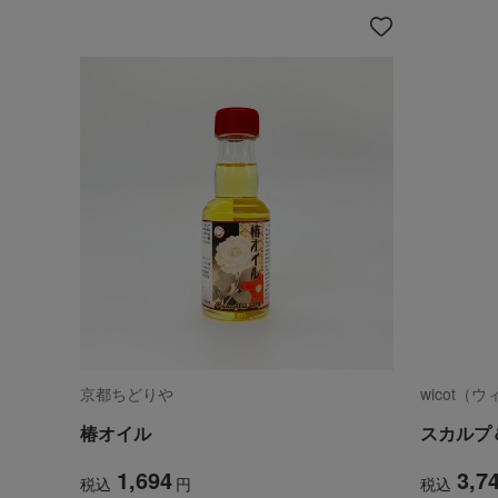
京都ちどりや
wicot（
椿オイル
スカルプ
1,694
3,7
税込
円
税込