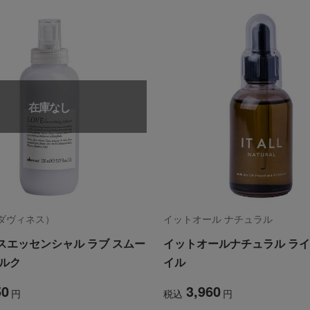
在庫なし
s（ダヴィネス）
イットオール ナチュラル
スエッセンシャル ラブ スムー
イットオールナチュラル ラ
ミルク
イル
50
3,960
円
税込
円