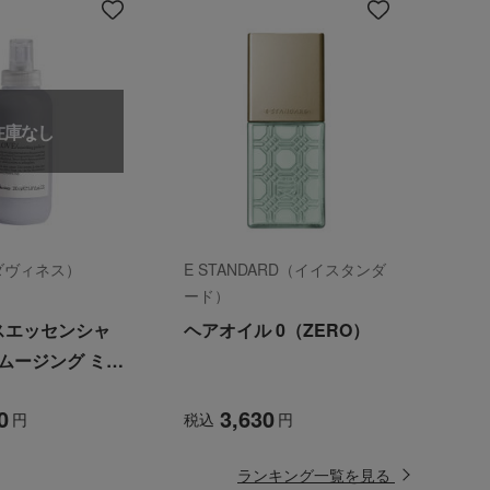
在庫なし
（ダヴィネス）
E STANDARD（イイスタンダ
ード）
スエッセンシャ
ヘアオイル 0（ZERO）
スムージング ミル
0
3,630
円
税込
円
ランキング一覧を見る