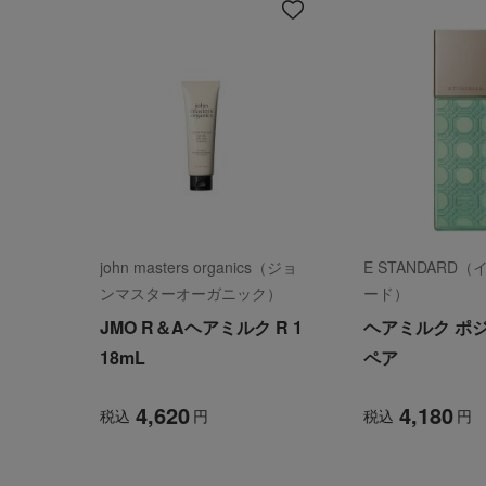
イ
テ
ム
を
見
る
john masters organics（ジョ
E STANDARD
ンマスターオーガニック）
ード）
JMO R＆Aヘアミルク R 1
ヘアミルク ポ
18mL
ペア
4,620
4,180
税込
円
税込
円