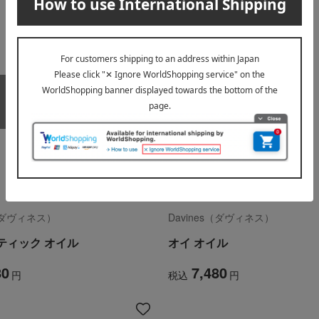
在庫なし
s（ダヴィネス）
Davines（ダヴィネス）
ティック オイル
オイ オイル
80
7,480
円
税込
円