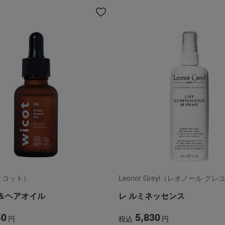
ウィコット）
Leonor Greyl（レオノール グレ
＆ヘアオイル
レ ルミネッセンス
40
5,830
円
税込
円