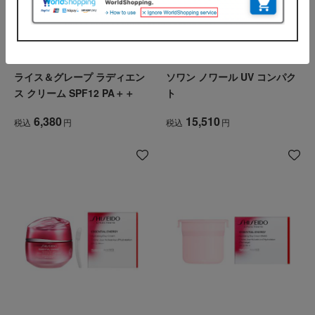
amritara（アムリターラ）
GIVENCHY（ジバンシイ）
ライス＆グレープ ラディエン
ソワン ノワール UV コンパク
ス クリーム SPF12 PA＋＋
ト
6,380
15,510
税込
円
税込
円