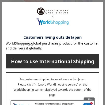
GIVENCHY（ジバンシイ）
COVERMARK（カバーマー
ク）
スキン PFCT コンパクト クリ
ーム N
カバーマーク トリートメント
デイ クリーム
10,780
税込
円
8,800
税込
円
在庫なし