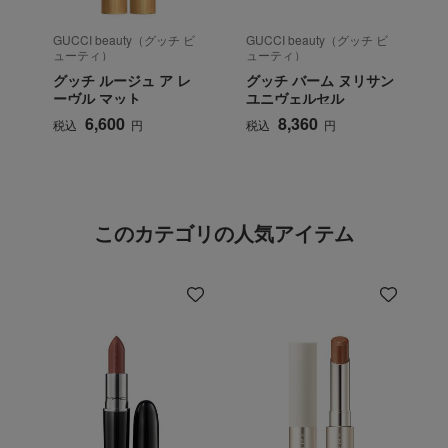
GUCCI beauty（グッチ ビ
GUCCI beauty（グッチ ビ
G
ューティ）
ューティ）
グッチ ルージュ ア レ
グッチ バーム ヌリサン
ーヴル マット
ユニヴェルセル
6,600
8,360
税込
円
税込
円
このカテゴリの人気アイテム