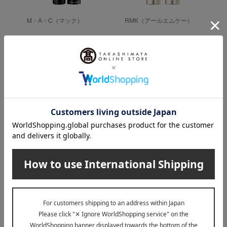
M・A・C（マック）
RMK（アールエムケー）
Y
ラスターガラス シアー
RMK デューイーメルト
シャイン リップスティ
リップカラー （レフィ
ック
ル）
4,400
3,080
税込
円
税込
円
GUCCI beauty（グッチ ビューティ）のカテ
ゴリ
リップ
アイ
フェイス