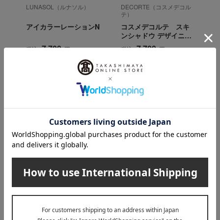
LUNASOL（ルナソル）
DECORTE（コスメデコル
テ）
アイカラーレーションN
コスメデコルテ スキ
ンシャドウ デザイニン
グ パレット
7,700
7,700
税込
円
税込
円
THREE（スリー）のカテゴリ
スキンケア
ベースメイク
メイクアップ
ボディケア