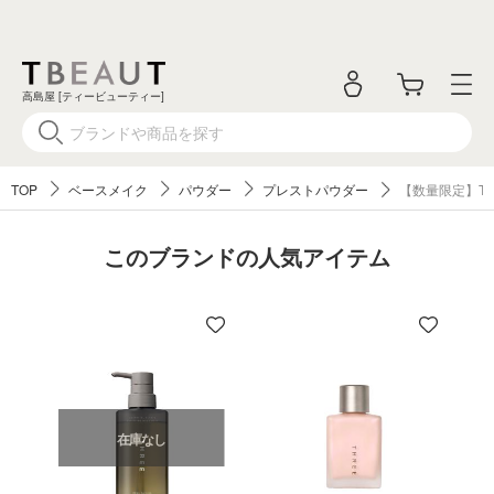
高島屋 [ティービューティー]
TOP
ベースメイク
パウダー
プレストパウダー
【数量限定】T
このブランドの人気アイテム
在庫なし