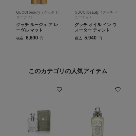
GUCCI beauty（グッチ ビ
GUCCI beauty（グッチ ビ
G
ューティ）
ューティ）
グッチ ルージュ ア レ
グッチ オイル イン ウ
ーヴル マット
ォーター ティント
6,600
5,940
税込
円
税込
円
このカテゴリの人気アイテム