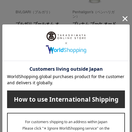
BVLGARI（ブルガリ）
Penhaligon's（ペンハリガ
ン）
ブルガリ プールオム オ
ブレナム ブーケ オード
ードトワレ
トワレ
13,530
14,850
税込
円
税込
円
19,470
28,050
～
円
～
円
GUCCI beauty（グッチ ビューティ）のカテ
ゴリ
リップ
アイ