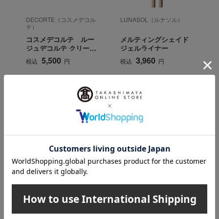
DECORTE（コスメデコル
LUNASOL（ルナソル）
テ）
コスメデコルテ ルー
メルティングシェイド
ジュデコルテ クリーム
ジェルライナー
サテン
5,500
3,960
税込
円
税込
円
INFORMATION
大切なお知らせ
2026年07月29日
お届け遅延のお知らせ
ご案内
2025年10月03日