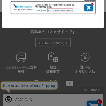
しております。
TBEAUT（ティービューティー）は
高島屋のコスメサイトです
TBEAUTについて
送料
最短
選べる
1会計 税込3,900円以上
無料
翌日出荷
お支払い方法
店舗情報
企業情報
特定商取引法に基づく表示