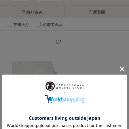
絞り込み
新着順
在庫あり
色別で表示
SUQQU（スック）
コットン N