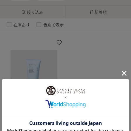
絞り込み
新着順
在庫あり
色別で表示
SINN PURETE（シン ピュル
テ）
ピュアクレンジング クリア