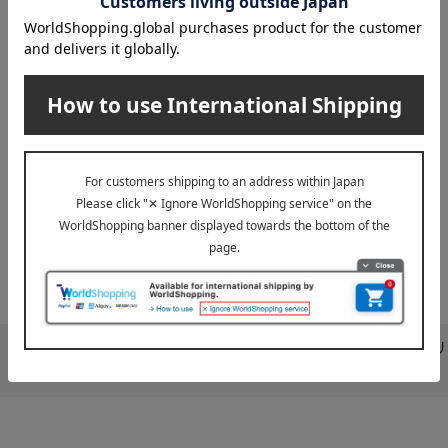
1
1件 (1/1ページ）
化粧水
クリ