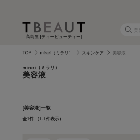
高島屋 [ティービューティー]
TOP
mirari（ミラリ）
スキンケア
美容液
カ
mirari（ミラリ）
テ
美容液
ゴ
リ
[美容液]一覧
す
べ
全1件
（1-1件表示）
て
の
ア