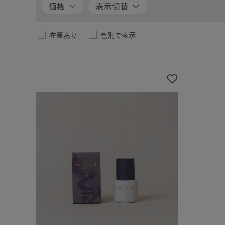
イ
価格
表示切替
テ
ム
在庫あり
色別で表示
を
見
る