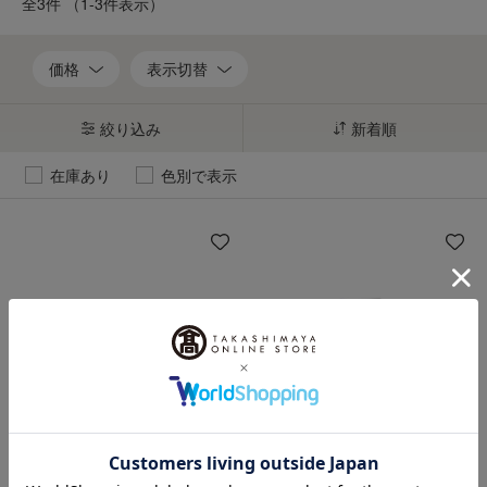
全3件
（1-3件表示）
価格
表示切替
絞り込み
新着順
在庫あり
色別で表示