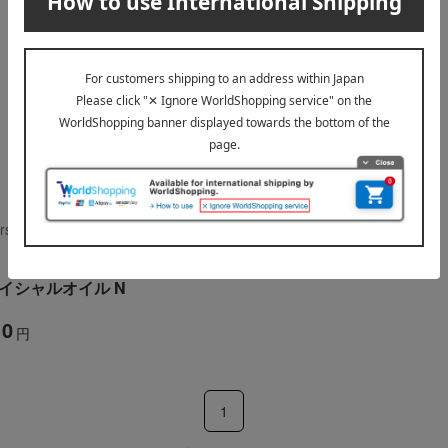
sters organics（ジョンマスターオー
イシャルオイル N
10
円
1