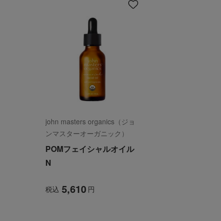
イ
テ
ム
を
見
る
john masters organics（ジョ
ンマスターオーガニック）
POMフェイシャルオイル
N
5,610
税込
円