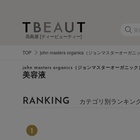
高島屋 [ティービューティー]
TOP
john masters organics（ジョンマスターオーガ
カ
john masters organics（ジョンマスターオーガニック
テ
美容液
ゴ
リ
RANKING
カテゴリ別ランキン
す
べ
て
の
ア