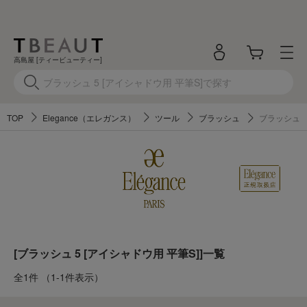
高島屋 [ティービューティー]
TOP
Elegance（エレガンス）
ツール
ブラッシュ
ブラッシュ 5
[ブラッシュ 5 [アイシャドウ用 平筆S]]一覧
全1件
（1-1件表示）