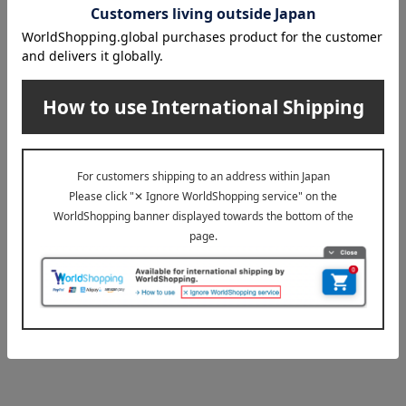
6,930
税込
円
1
1件 (1/1ページ）
その他のカテゴリ
クレンジング・メイク落とし
洗顔料
化粧水
乳液
クリーム
美容液
アイケア
リップケア
UVケア
その他のスキンケア