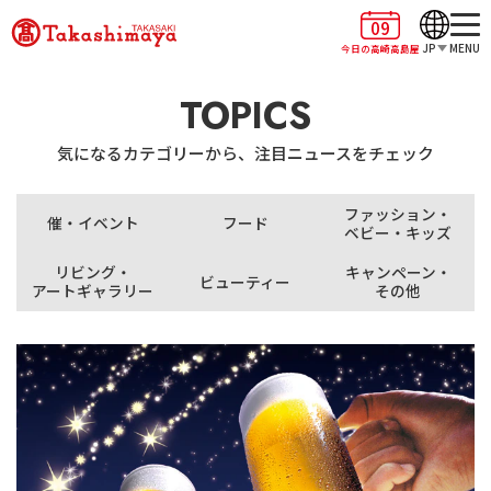
09
JP
MENU
今日の高崎高島屋
TOPICS
気になるカテゴリーから、注目ニュースをチェック
ファッション・
催・イベント
フード
ベビー・キッズ
リビング・
キャンペーン・
ビューティー
アートギャラリー
その他