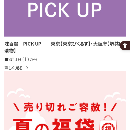
味百選 PICK UP 東京【東京ぴくるす】・大阪府【堺共同
漬物】
■8月1日（土）から
詳しく見る