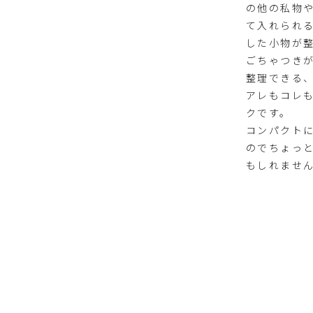
の他の私物
て入れられ
した小物が
ごちゃつき
整理できる
アレもコレ
クです。
コンパクト
のでちょっ
もしれませ