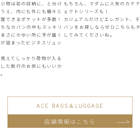
や小物は前の収納に、と分け
もちろん、マダムに人気のカナ
るうえ、内にも外にも細々と
ェクトシリーズも！
整理できるポケットが多数！
カジュアルだけどエレガント、
がちなカバンの中もスッキリ
バンをお探しならぜひこちらも
、まさにかゆい所に手が届く
してみてくださいね。
もが詰まったビジネスリュッ
に見えてしっかり荷物が入る
とした旅行のお供にもいいか
ん。
ACE BAGS＆LUGGAGE
店舗情報はこちら