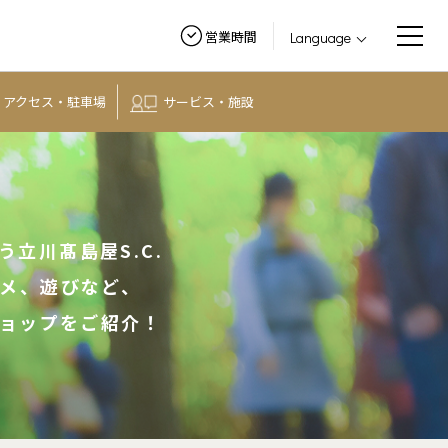
営業時間
Language
アクセス・
駐車場
サービス・施設
う
立川髙島屋S.C.
メ、
遊びなど、
ョップをご紹介！