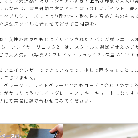
りげない光沢感がありカジュアルすぎず上品な印象で大人の
リムな形は、電車通勤の方にとってはうれしいポイント！表
ェタブルシリーズにはより耐水性・耐久性を高めたものもあ
や通勤スタイルに合わせてどうぞご相談を。
働く女性の意見をもとにデザインされたカバンが揃うエース
でも「フレイヤ・リュック2」は、スタイルを選ばず使えるデ
人気。（写真2：フレイヤ・リュック2 2気室 A4 14.0インチ
るフェイクレザーでできているので、少しの雨やちょっとした
はございません。
、グレージュ、ライトグレーとどれもコーデに合わせやすく
クがかったようなライトグレーもステキ。キュートになりす
頭にて実際に鏡で合わせてみてください。