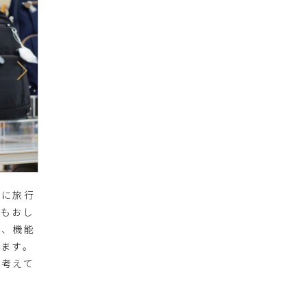
かに旅行
スもおし
ら、機能
います。
を考えて