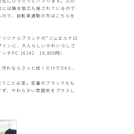
男性にぴったりとハマります。人の
地には撥水加工も施されているので
るので、自転車通勤の方はこちらを
オリジナルブランドの“ジュエルナロ
ザインに、大人らしいかわいらしさ
PC 16142 19,800円）
汚れならさっと拭くだけでOKと、
迷うこと必至。定番のブラックもも
ぎず、やわらかい雰囲気をプラスし