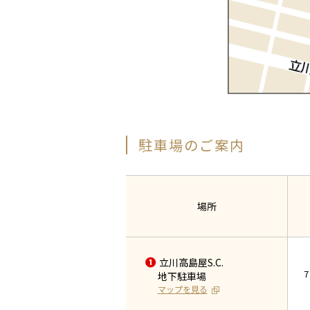
駐車場のご案内
場所
❶
立川高島屋S.C.
7
地下駐車場
マップを見る