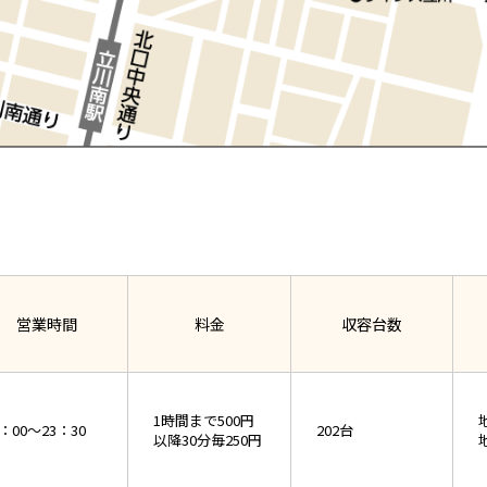
営業時間
料金
収容台数
1時間まで500円
地
：00～23：30
202台
以降30分毎250円
地