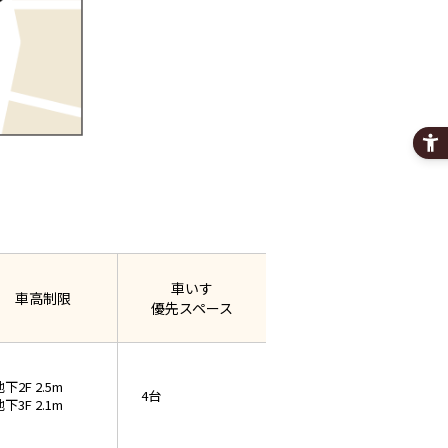
車いす
車高制限
優先スペース
下2F 2.5m
4台
下3F 2.1m