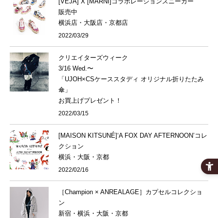
[VEJA] X [MARNI]コラボレーションスニーカー
販売中
横浜店・大阪店・京都店
2022/03/29
クリエイターズウィーク
3/16 Wed.〜
「UJOH×CSケーススタディ オリジナル折りたたみ
傘」
お買上げプレゼント！
2022/03/15
[MAISON KITSUNÉ]‘A FOX DAY AFTERNOON’コレ
クション
横浜・大阪・京都
2022/02/16
［Champion × ANREALAGE］カプセルコレクショ
ン
新宿・横浜・大阪・京都