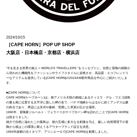
2024/10/15
［CAPE HORN］POP UP SHOP
大阪店・日本橋店・京都店・横浜店
“今を生きる世界の旅人 = WORLD’S TRAVELLERS ”をコンセプトに、自然と冒険の経験か
ら培われた機能性をファッションやライフスタイルに反映させ、高品質・エコフレンドリ
ーなアイテムを提供している[CAPE HORN]の2024AW新作商品を中心にご紹介いたしま
す。
■[CAPE HORN]について
CAPE HORN(ケープホーン)は、南アメリカ大陸の南端にあるティエラ・デル・フエゴ諸島
の最も南に位置する太平洋に面した岬の名で、パナマ地峡からはるかに続くアンデス山脈
の終点であり、周辺には氷河や森林、荒廃した草原が広がる場所。
1990年、冒険家ジルベルト・フェラーリがケープホーン岬を訪れたことで[CAPE HORN]
は始まりました。
雄大で自然に溢れたこの孤島は、彼の五感に多大なる刺激を与え、厳しい自然環境下の冒
険から彼はこの環境に耐えうるアウターブランド設立を決意。
1994年故郷の北イタリア、アリシエーロで[CAPE HORN]を創業しました。