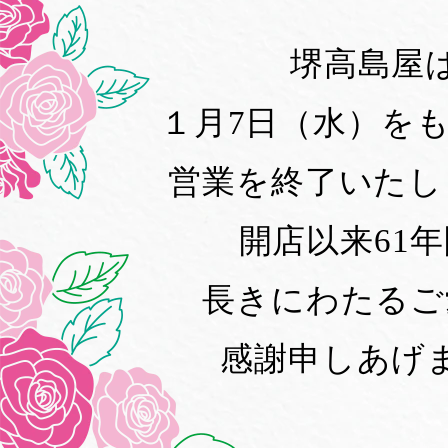
堺高島屋
１月7日（水）を
営業を終了いたし
開店以来61
長きにわたるご
感謝申しあげ