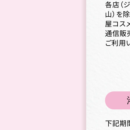
各店（
山）を除
屋コスメ
通信販売
ご利用
下記期