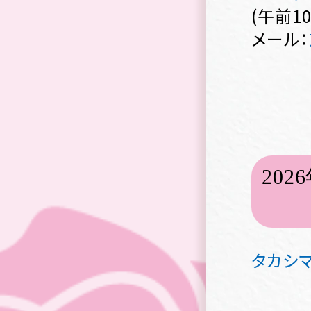
(午前1
メール：
20
タカシ