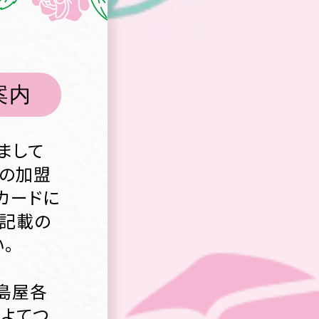
案内
まして
外の加盟
カードに
に記載の
。
高島屋各
いよてつ