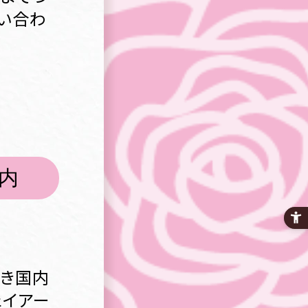
問い合わ
内
続き国内
ェイアー