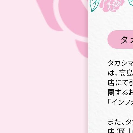
タ
タカシ
は、高
店にて
関する
「インフ
また、
店（岡