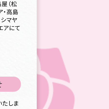
島屋（松
ア・高島
カシマヤ
エアにて
せ
いたしま