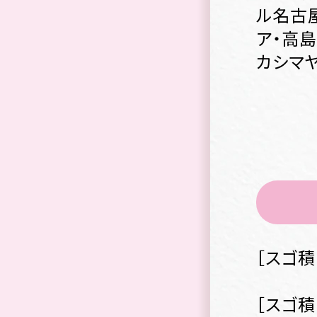
ル名古
ア・高島
カシマ
［スゴ
［スゴ