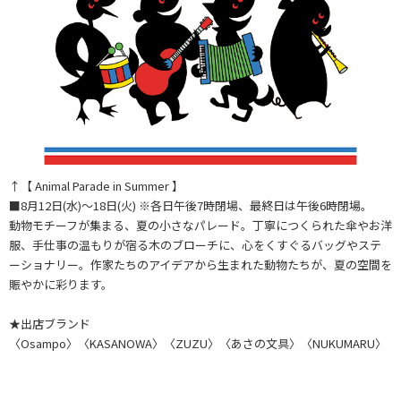
↑【 Animal Parade in Summer 】
■8月12日(水)～18日(火) ※各日午後7時閉場、最終日は午後6時閉場。
動物モチーフが集まる、夏の小さなパレード。丁寧につくられた傘やお洋
服、手仕事の温もりが宿る木のブローチに、心をくすぐるバッグやステ
ーショナリー。作家たちのアイデアから生まれた動物たちが、夏の空間を
賑やかに彩ります。
★出店ブランド
〈Osampo〉〈KASANOWA〉〈ZUZU〉〈あさの文具〉〈NUKUMARU〉