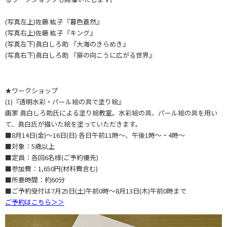
(写真左上)佐藤 紘子『暮色蒼然』
(写真右上)佐藤 紘子『キング』
(写真左下)眞白しろ助 『大海のきらめき』
(写真右下)眞白しろ助 『扉の向こうに広がる世界』
★ワークショップ
(1)『透明水彩・パール絵の具で塗り絵』
画家 眞白しろ助氏による塗り絵教室。水彩絵の具、パール絵の具を用い
て、眞白氏が描いた絵を塗っていただきます。
■8月14日(金)～16日(日) 各日午前11時～、午後1時～・4時～
■対象：5歳以上
■定員：各回6名様(ご予約優先)
■参加費：1,650円(材料費含む)
■所要時間：約60分
■ご予約受付は7月25日(土)午前0時～8月13日(木)午前0時まで
ご予約はこちら＞＞