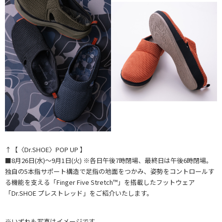
↑【〈Dr.SHOE〉POP UP 】
■8月26日(水)～9月1日(火) ※各日午後7時閉場、最終日は午後6時閉場。
独自の5本指サポート構造で足指の地面をつかみ、姿勢をコントロールす
る機能を支える「Finger Five Stretch™」を搭載したフットウェア
「Dr.SHOE プレストレッド」をご紹介いたします。
※いずれも写真はイメージです。