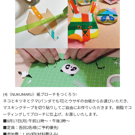
(4)〈NUKUMARU〉紙ブローチをつくろう!
ネコとキツネとクマ(パンダでも可)とウサギの台紙からお選びいただき、
マスキングテープを切り貼りしてご自由にお作りいただきます。樹脂でコ
ーティングしてブローチに仕上げ、お渡しいたします。
■8月17日(月) 午前11時～・午後2時～
■定員：各回2名様(ご予約優先)
■参加費：1,650円(材料費込み)