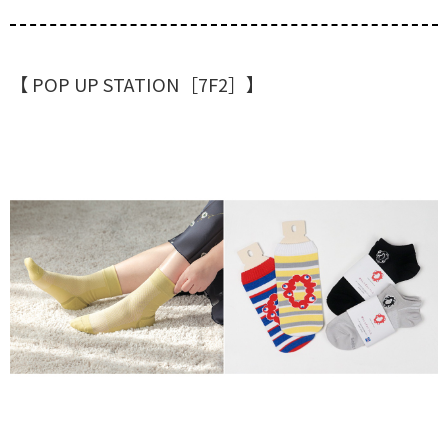
【 POP UP STATION［7F2］】