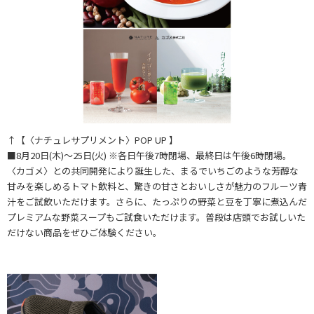
↑【〈ナチュレサプリメント〉POP UP 】
■8月20日(木)～25日(火) ※各日午後7時閉場、最終日は午後6時閉場。
〈カゴメ〉との共同開発により誕生した、まるでいちごのような芳醇な
甘みを楽しめるトマト飲料と、驚きの甘さとおいしさが魅力のフルーツ青
汁をご試飲いただけます。さらに、たっぷりの野菜と豆を丁寧に煮込んだ
プレミアムな野菜スープもご試食いただけます。普段は店頭でお試しいた
だけない商品をぜひご体験ください。