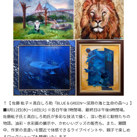
↑【 佐藤 紘子×眞白しろ助『BLUE＆GREEN～深淵の海と生命の森～』】
■8月12日(水)～18日(火) ※各日午後7時閉場、最終日は午後6時閉場。
佐藤紘子氏と眞白しろ助氏が多彩な技法で描く、深い色彩と動物たちの
物語。油彩・水彩画の展示や、かわいいグッズの販売も。また、期間
中、作家の息遣いを間近で体感できるライブペイントや、親子で楽しめ
るワークショップも開催いたします。