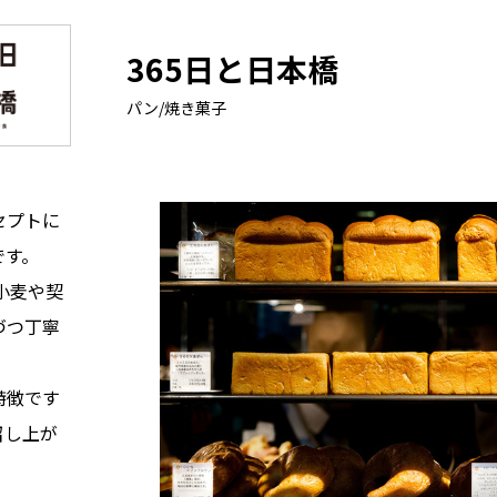
365日と日本橋
パン/焼き菓子
セプトに
です。
小麦や契
づつ丁寧
特徴です
召し上が