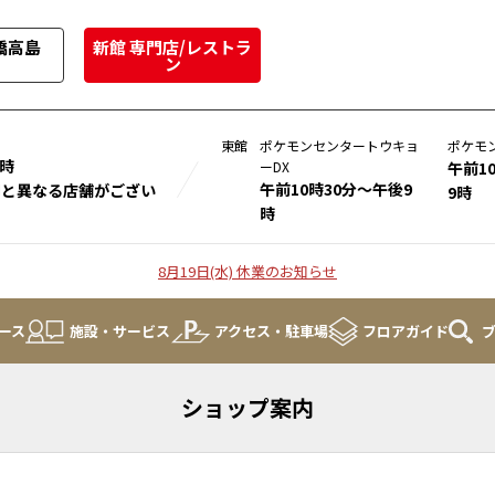
橋高島
新館 専門店/レストラ
ン
東館
ポケモンセンタートウキョ
ポケモ
8時
ーDX
午前1
午前10時30分～午後9
間と異なる店舗がござい
9時
時
8月19日(水) 休業のお知らせ
ース
施設・サービス
アクセス・駐車場
フロアガイド
ショップ案内