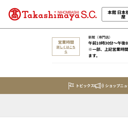
本館 日本
屋
新館（専門店）
営業時間
午前10時30分～午後
詳しくはこち
※一部、上記営業時
ら
ます。
トピックス
ショップニュ