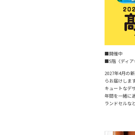
■開催中
■5階〈ディ
2027年4月
らお届けしま
キュートなデ
年間を一緒に
ランドセルな