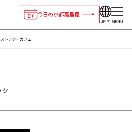
今日の京都高島屋
07
JP
MENU
レストラン・
カフェ
ック