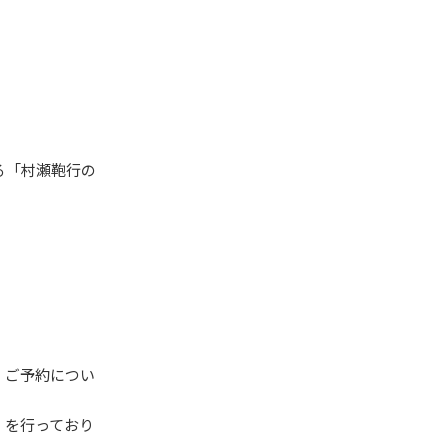
る「村瀬鞄行の
。
 ご予約につい
》を行っており