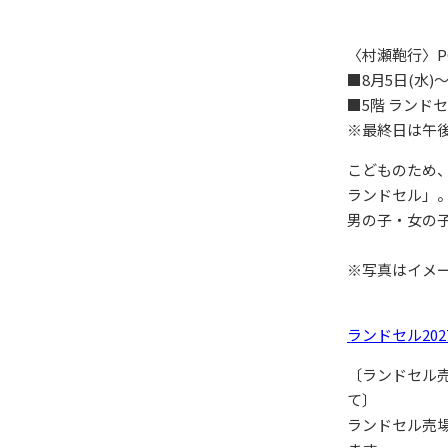
〈村瀬鞄行〉PO
■8月5日(水)～
■5階 ランド
※最終日は午後
こどものため
ランドセル」
男の子・女の
※写真はイメ
ランドセル20
〔ランドセル
て〕
ランドセル売