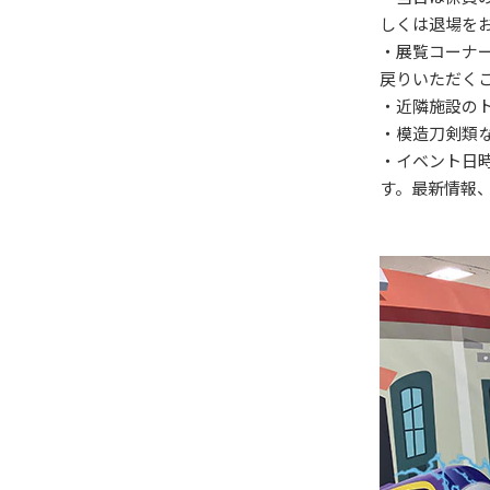
しくは退場を
・展覧コーナ
戻りいただく
・近隣施設の
・模造刀剣類
・イベント日
す。最新情報