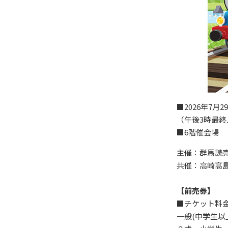
■2026年7
（午後3時最終
■6階催会場
主催：群馬読売
共催：高崎髙
【前売券】
■チケット料
一般(中学生以