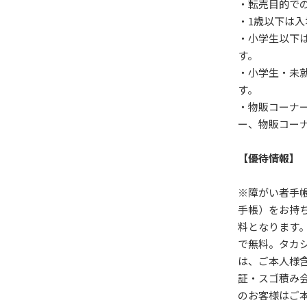
・転売目的で
・1歳以下は入
・小学生以下
す。
・小学生・未
す。
・物販コーナ
ー、物販コー
【優待情報】
※障がい者手
手帳）をお持
料となります
で無料。タカ
は、ご本人様
証・スゴ積み
のお客様はご