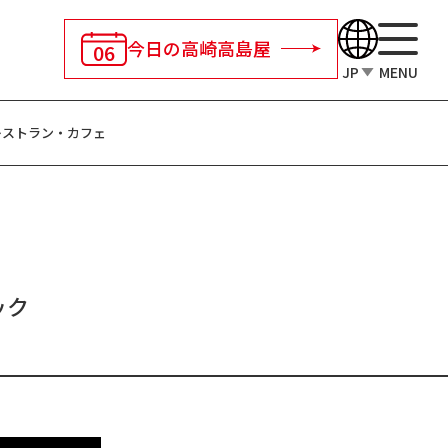
今日の高崎高島屋
06
JP
MENU
レストラン・
カフェ
ック