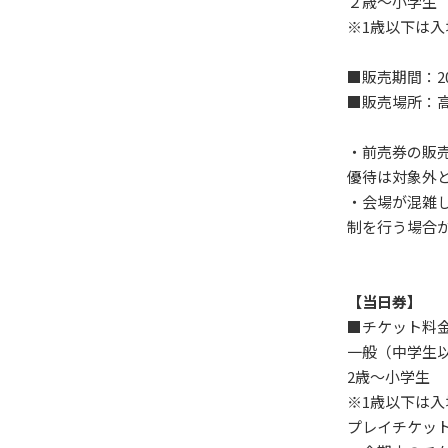
２歳～小学生
※1歳以下は入
■販売期間：2
■販売場所：
・前売券の販
優待は対象外
・会場が混雑
制を行う場合
【当日券】
■チケット料
一般（中学生以
2歳～小学生
※1歳以下は入
プレイチケット（