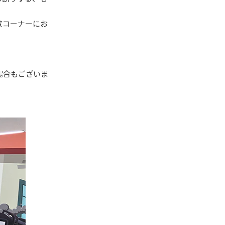
覧コーナーにお
場合もございま
。