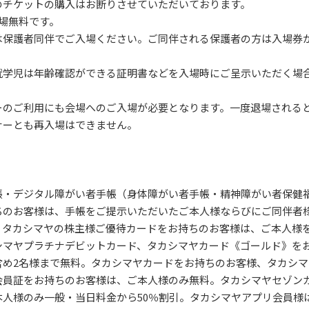
のチケットの購入はお断りさせていただいております。
場無料です。
は保護者同伴でご入場ください。ご同伴される保護者の方は入場券
就学児は年齢確認ができる証明書などを入場時にご呈示いただく場
ーのご利用にも会場へのご入場が必要となります。一度退場される
ナーとも再入場はできません。
帳・デジタル障がい者手帳（身体障がい者手帳・精神障がい者保健
ちのお客様は、手帳をご提示いただいたご本人様ならびにご同伴者様
。タカシマヤの株主様ご優待カードをお持ちのお客様は、ご本人様を
シマヤプラチナデビットカード、タカシマヤカード《ゴールド》を
含め2名様まで無料。タカシマヤカードをお持ちのお客様、タカシマ
会員証をお持ちのお客様は、ご本人様のみ無料。タカシマヤセゾン
本人様のみ一般・当日料金から50％割引。タカシマヤアプリ会員様