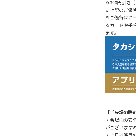
み300円引き
※上記のご優
※ご優待はお
るカードや手
ます。
【ご来場の際
・会場内の安
がございます
・当日は係員