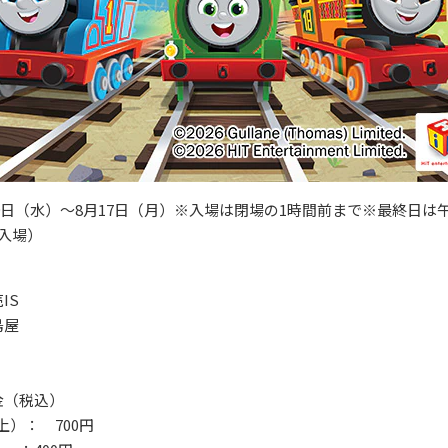
月29日（水）～8月17日（月）※入場は閉場の1時間前まで※最終日は
入場）
IS
島屋
金（税込）
上）： 700円