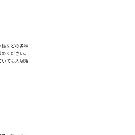
手帳などの各種
求めください。
ていても入場規