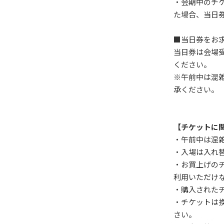
・会期中のチ
た場合、当日
■当日券をお
当日券は会場
ください。
※午前中は混
承ください。
【チケットに
・午前中は混
・入場は入れ
・お買上げの
利用いただけ
・購入された
・チケットは
さい。