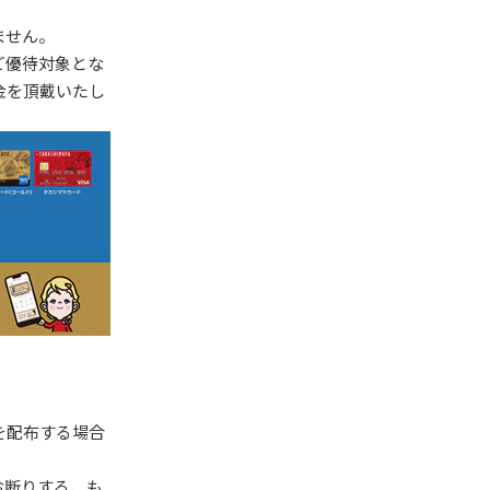
ません。
ご優待対象とな
金を頂戴いたし
を配布する場合
お断りする、も