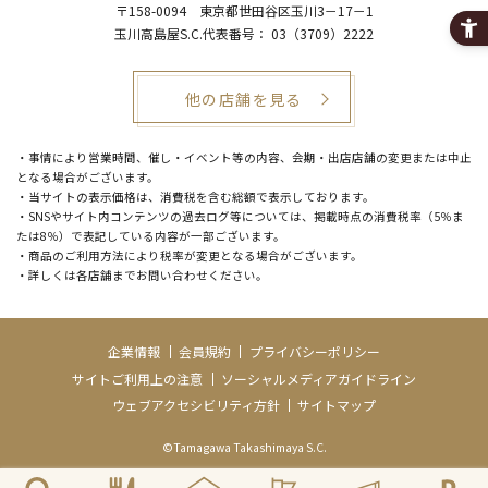
〒158-0094
東京都世田谷区玉川3－17－1
玉川高島屋S.C.代表番号：
03（3709）2222
他の店舗を見る
・事情により営業時間、催し・イベント等の内容、会期・出店店舗の変更または中止
となる場合がございます。
・当サイトの表示価格は、消費税を含む総額で表示しております。
・SNSやサイト内コンテンツの過去ログ等については、掲載時点の消費税率（5％ま
たは8％）で表記している内容が一部ございます。
・商品のご利用方法により税率が変更となる場合がございます。
・詳しくは各店舗までお問い合わせください。
企業情報
会員規約
プライバシーポリシー
サイトご利用上の注意
ソーシャルメディアガイドライン
ウェブアクセシビリティ方針
サイトマップ
©Tamagawa Takashimaya S.C.