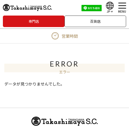
JP
MENU
専門店
百貨店
English
営業時間
中文（繁體）
中文（简体）
한국어
ERROR
エラー
Japanese
データが見つかりませんでした。