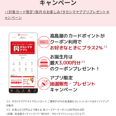
キャンペーン
・〈対象カード限定〉毎月のお楽しみ！タカシマヤアプリプレゼントキ
ャンペーン
高島屋のカードポイントが
クーポン利用で
お好きなときにプラス2％
※1
お誕生月は
最大
3,000円分
※2
のクーポンプレゼント！
アプリ限定
抽選販売・プレゼント
キャンペーン
※1： タカシマヤプラチナデビットカード、ご優待が10％の高島屋のクレジットカードはポイントアップ
対象外
※2： お買上げ1万円以上で使える、各バースデークーポン1,000円分の合計
（店舗／高島屋オンラインストア・TBEAUT／タカシマヤファッションスクエア）