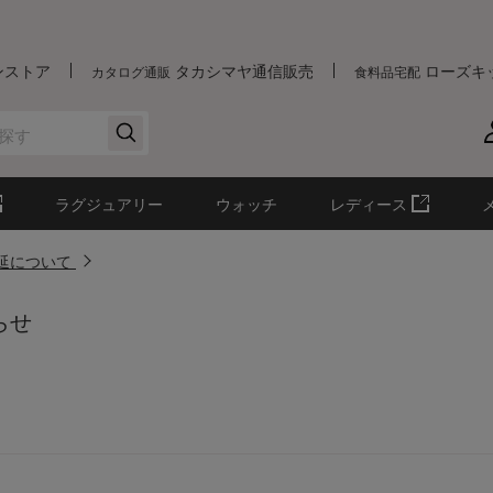
ンストア
タカシマヤ通信販売
ローズキ
カタログ通販
食料品宅配
ラグジュアリー
ウォッチ
レディース
遅延について
らせ