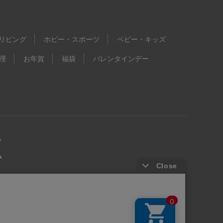
リビング
ホビー・スポーツ
ベビー・キッズ
理
お年賀
福袋
バレンタインデー
kie等の第三者提供について
ウェブアクセシビリティ方針