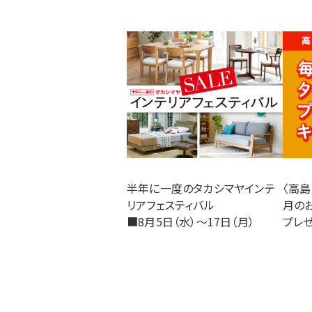
半年に一度のタカシマヤインテ
〈高
リアフェスティバル
月の
■8月5日（水）〜17日（月）
プレ