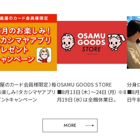
島屋のカード会員様限定〉毎
OSAMU GOODS STORE
分身ロ
お楽しみ！タカシマヤアプリ
■8月13日（木）～24日（月） ※8
■8月
ゼントキャンペーン
月19日（水）は全館休業日。
日午
MORE