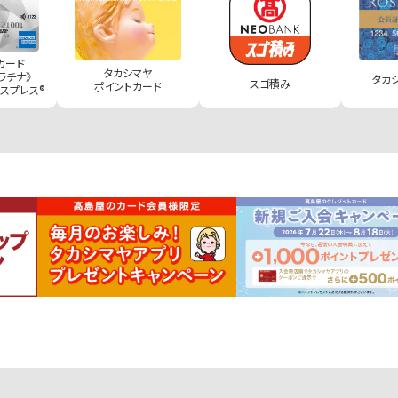
カード
タカシマヤ
ラチナ》
タカ
スゴ積み
ポイントカード
スプレス®