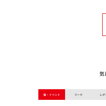
気
催・イベント
フード
レデ