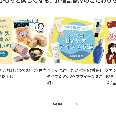
がもっと楽しくなる、新宿高島屋のこだわり
選 これひとつでお手製弁当
今こそ見直したい紫外線対策！
タカ
が格上げ！
タイプ別のUVケアアイテムをご
お得
紹介
ぷり語
MORE