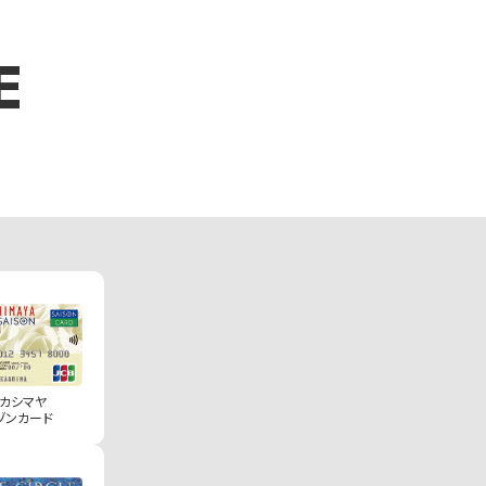
E
カシマヤ
ゾンカード