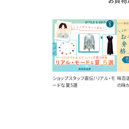
お買物
ショップスタッフ直伝！リアル・モ
味百
ードな夏5選
の味