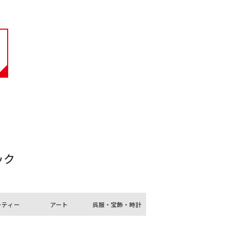
ック
ーティー
アート
呉服・宝飾・時計