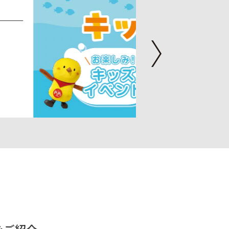
30周年記念アニバ
ークス
7月15日（水）～8月11