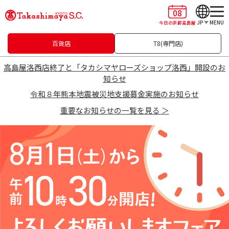
08
JP
MENU
今日の京都高島屋
百貨店
T8(専門店)
高島屋洛西店終了と「タカシマヤローズショップ洛西」開設のお
知らせ
令和８年熊本地震被災地支援募金実施のお知らせ
重要なお知らせの一覧を見る ＞