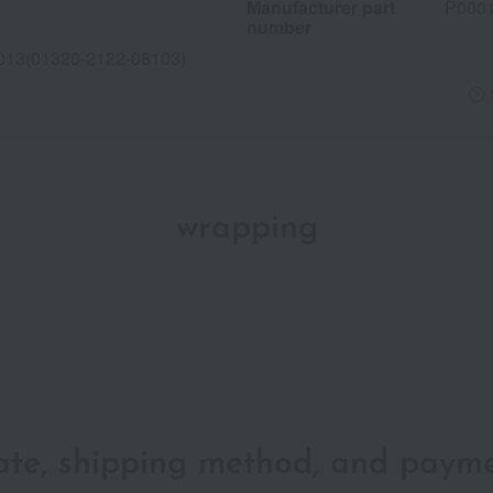
Manufacturer part
P000
number
013(01320-2122-08103)
wrapping
date, shipping method, and paym