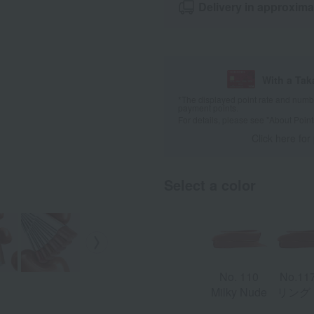
Delivery in approxima
With a Ta
*The displayed point rate and number
payment points.
For details, please see
"About Point
Click here for
Select a color
No. 110
No.11
Milky Nude
リング
ラウ