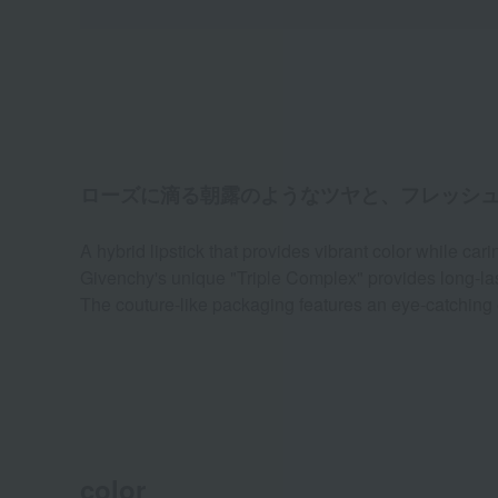
ローズに滴る朝露のようなツヤと、フレッシ
A hybrid lipstick that provides vibrant color while carin
Givenchy's unique "Triple Complex" provides long-lastin
The couture-like packaging features an eye-catching 
color