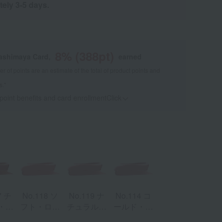
tely 3-5 days.
8
% (
388
pt)
kashimaya Card,
earned
 of points are an estimate of the total of product points and
s."
 point benefits and card enrollmentClick
​ ​
7 チ
No.118 ソ
No.119 ナ
No.114 コ
・ブ
フト・ロー
チュラル・
ールド・ロ
ン
ズウッド
ピンク
ーズウッド