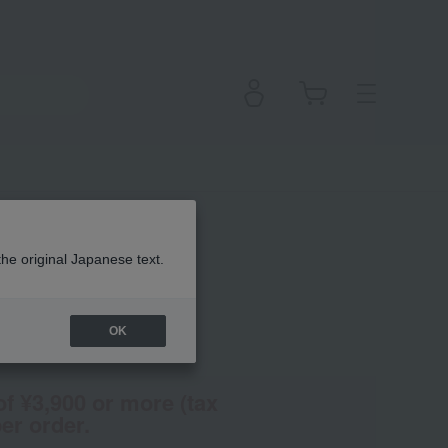
e
the original Japanese text.
OK
(Tax rate: 10%)
of ¥3,900 or more (tax
er order.