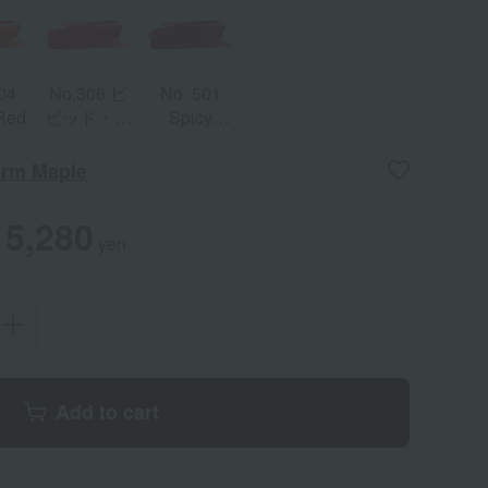
04
No.306 ビ
No. 501
Red
ビッド・レ
Spicy
ッド
Brown
arm Maple
5,280
yen
Add to cart