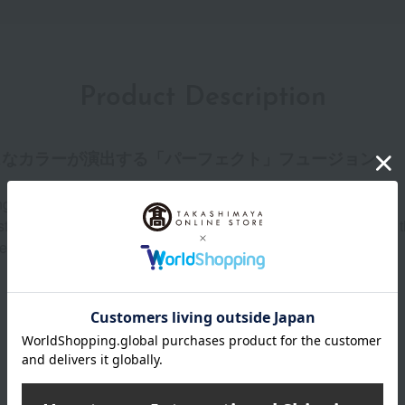
Product Description
ュなカラーが演出する「パーフェクト」フュージョン
g for your lips like a lip mask.
g, vibrant color and moisture, creating plump, juicy lips with th
embossed 4G logo and a leather-like cap with stitching details.
Product Details