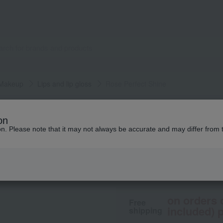
Makeup
Lips and lip gloss
Rose Perfect Shine
GIVENCHY
on
Rose Perfect Shin
ion. Please note that it may not always be accurate and may differ from 
5,280
tax included
yen
on orders 
Free
included) p
shipping