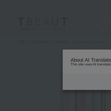
高島屋 [ティービューティー]
TOP
GIVENCHY
Makeup
Lips and lip gloss
About AI Translati
This site uses AI translat