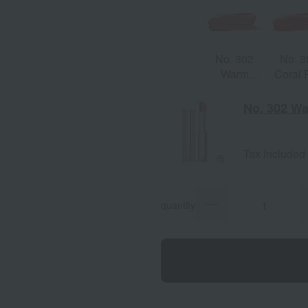
No. 302
No. 3
Warm
Coral 
Maple
No. 302 W
Tax included
quantity