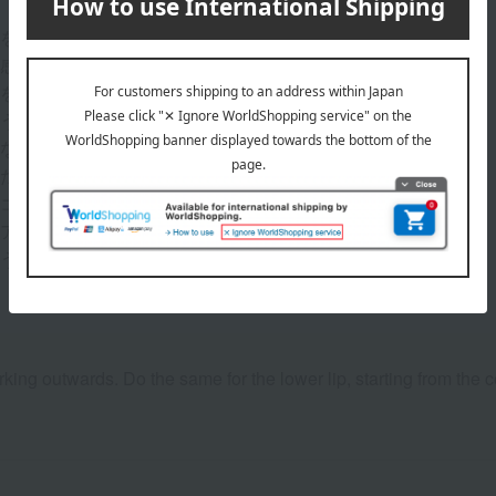
練さを演出する、ミルクティー・ベージュ
ード感にグリッターが華やかさを添える、ブラウン・レッド
憐さをまとう、やわらかなローズ・ピンク
ような、血色ローズ
ードな印象を与える、モーヴ・ピンク
された、オレンジ・ブラウン
、コーラル・レッド
つ、アイコニック・レッド
まとう、ブリック・ブラウン
orking outwards. Do the same for the lower lip, starting from the