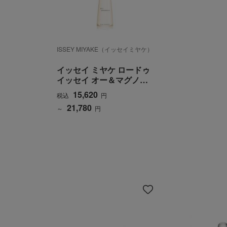
ISSEY MIYAKE（イッセイミヤケ）
イッセイ ミヤケ ロードゥ
イッセイ オー＆マグノリ
ア オードトワレ インテン
15,620
税込
円
ス
21,780
～
円