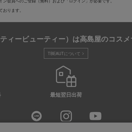
イン会員へのご登録（無料）および「ログイン」が必要です。
ております。
T（ティービューティー）は
高島屋のコスメ
TBEAUTについて
料
最短
翌日出荷