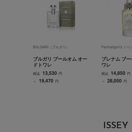
BVLGARI（ブルガリ）
Penhaligon's
ブルガリ プールオム オー
ブレナム ブー
ドトワレ
ワレ
13,530
14,850
税込
円
税込
円
19,470
28,050
～
円
～
円
ISS