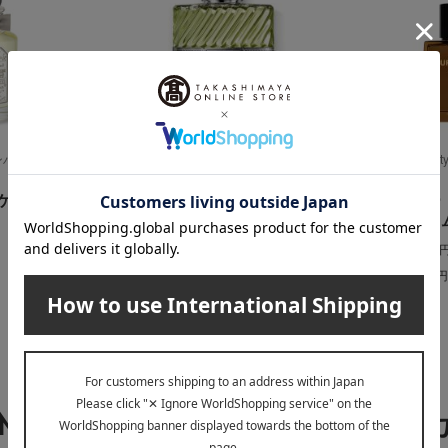
（ペンハリガン）
DIOR（ディオール）
Burberry Be
ーティ）
ケ オードト
オー ソバージュ オードゥ
バーバリー 
トワレ
ドパルファ
13,640
4,510
税込
円
税込
18,480
25,410
～
円
～
EY MIYAKE（イッセイミヤケ）の